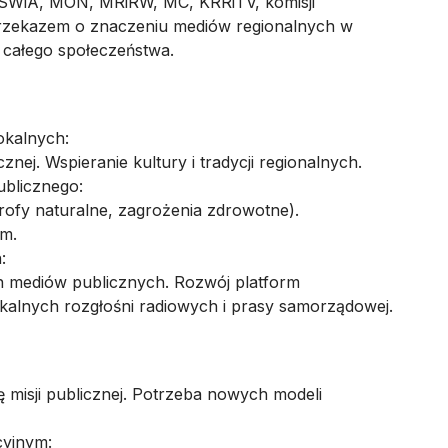
 MSWiA, MON, MRiRW, MC, KRRiTV, komisji
przekazem o znaczeniu mediów regionalnych w
 całego społeczeństwa.
okalnych:
znej. Wspieranie kultury i tradycji regionalnych.
ublicznego:
rofy naturalne, zagrożenia zdrowotne).
ym.
:
ch mediów publicznych. Rozwój platform
kalnych rozgłośni radiowych i prasy samorządowej.
 misji publicznej. Potrzeba nowych modeli
cyjnym: